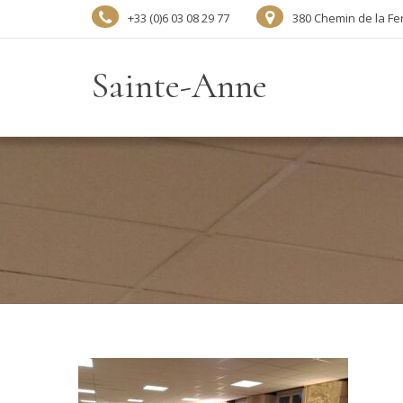
+33 (0)6 03 08 29 77
380 Chemin de la Fe
Sainte-Anne