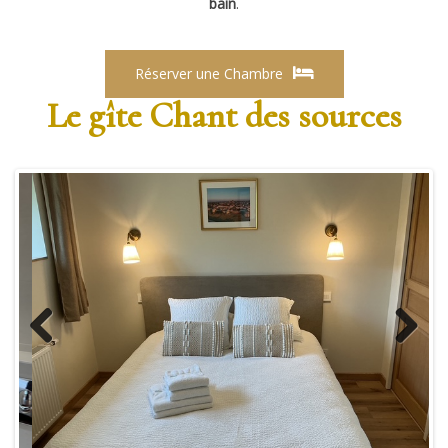
bain
.
Réserver une Chambre
Le gîte Chant des sources
Previous
Next