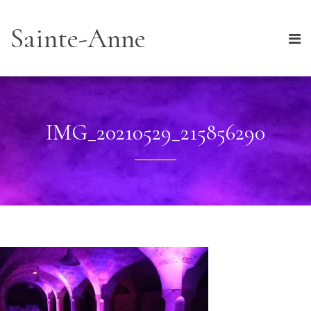
Sainte-Anne
IMG_20210529_215856290