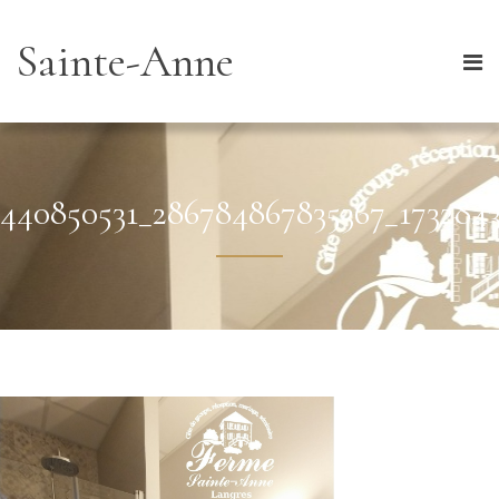
Sainte-Anne
440850531_286784867835367_173284