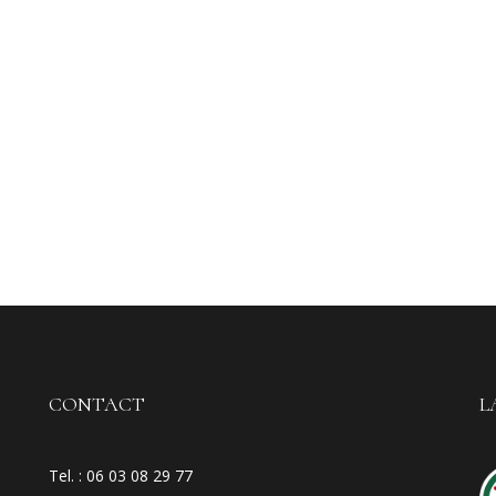
CONTACT
L
Tel. :
06 03 08 29 77