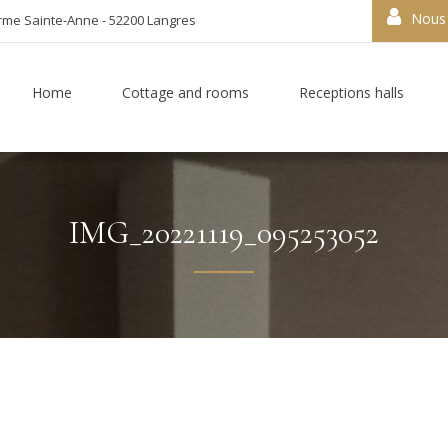
Nous 
rme Sainte-Anne - 52200 Langres
Home
Cottage and rooms
Receptions halls
IMG_20221119_095253052