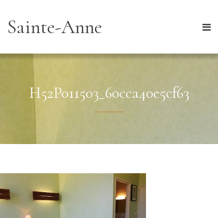
Sainte-Anne
H52P011503_60cca40e5cf63